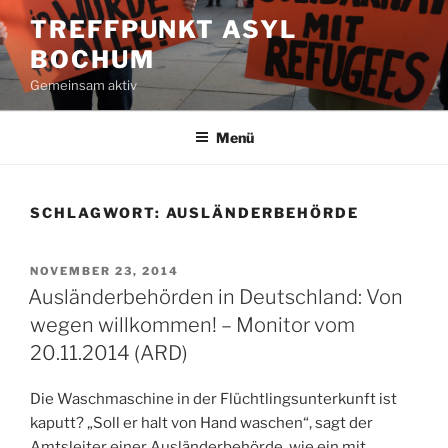
Zum
TREFFPUNKT ASYL
Inhalt
BOCHUM
springen
Gemeinsam aktiv
Menü
SCHLAGWORT:
AUSLÄNDERBEHÖRDE
VERÖFFENTLICHT
NOVEMBER 23, 2014
AM
Ausländerbehörden in Deutschland: Von
wegen willkommen! – Monitor vom
20.11.2014 (ARD)
Die Waschmaschine in der Flüchtlingsunterkunft ist
kaputt? „Soll er halt von Hand waschen“, sagt der
Amtsleiter einer Ausländerbehörde, wie ein mit