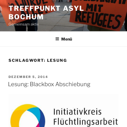
Zum
TREFFPUNKT ASYL
Inhalt
BOCHUM
springen
Gemeinsam aktiv
Menü
SCHLAGWORT:
LESUNG
VERÖFFENTLICHT
DEZEMBER 5, 2014
AM
Lesung: Blackbox Abschiebung