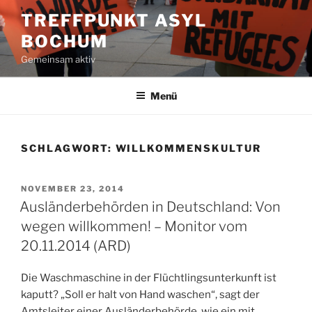
Zum
TREFFPUNKT ASYL
Inhalt
BOCHUM
springen
Gemeinsam aktiv
Menü
SCHLAGWORT:
WILLKOMMENSKULTUR
VERÖFFENTLICHT
NOVEMBER 23, 2014
AM
Ausländerbehörden in Deutschland: Von
wegen willkommen! – Monitor vom
20.11.2014 (ARD)
Die Waschmaschine in der Flüchtlingsunterkunft ist
kaputt? „Soll er halt von Hand waschen“, sagt der
Amtsleiter einer Ausländerbehörde, wie ein mit