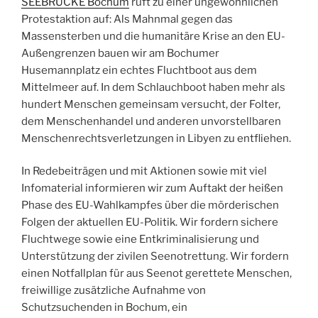
SEEBRÜCKE Bochum
ruft zu einer ungewöhnlichen
2020“
Protestaktion auf: Als Mahnmal gegen das
Massensterben und die humanitäre Krise an den EU-
Außengrenzen bauen wir am Bochumer
Husemannplatz ein echtes Fluchtboot aus dem
Mittelmeer auf. In dem Schlauchboot haben mehr als
hundert Menschen gemeinsam versucht, der Folter,
dem Menschenhandel und anderen unvorstellbaren
Menschenrechtsverletzungen in Libyen zu entfliehen.
In Redebeiträgen und mit Aktionen sowie mit viel
Infomaterial informieren wir zum Auftakt der heißen
Phase des EU-Wahlkampfes über die mörderischen
Folgen der aktuellen EU-Politik. Wir fordern sichere
Fluchtwege sowie eine Entkriminalisierung und
Unterstützung der zivilen Seenotrettung. Wir fordern
einen Notfallplan für aus Seenot gerettete Menschen,
freiwillige zusätzliche Aufnahme von
Schutzsuchenden in Bochum, ein