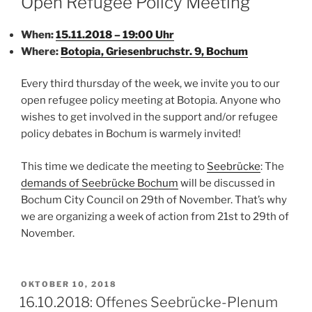
Open Refugee Policy Meeting
When:
15.11.2018 – 19:00 Uhr
Where:
Botopia, Griesenbruchstr. 9, Bochum
Every third thursday of the week, we invite you to our
open refugee policy meeting at Botopia. Anyone who
wishes to get involved in the support and/or refugee
policy debates in Bochum is warmely invited!
This time we dedicate the meeting to
Seebrücke
: The
demands of Seebrücke Bochum
will be discussed in
Bochum City Council on 29th of November. That’s why
we are organizing a week of action from 21st to 29th of
November.
VERÖFFENTLICHT
OKTOBER 10, 2018
AM
16.10.2018: Offenes Seebrücke-Plenum