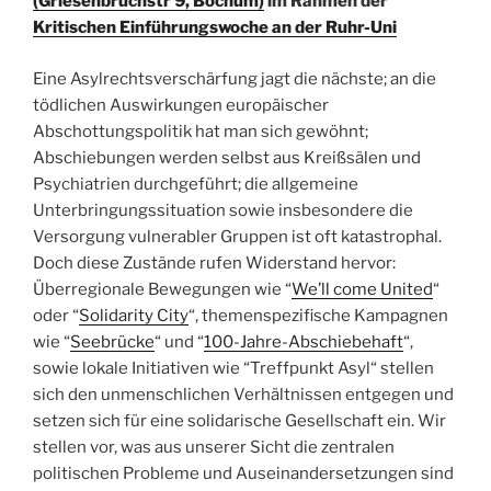
(Griesenbruchstr 9, Bochum)
im Rahmen der
Kritischen Einführungswoche an der Ruhr-Uni
Eine Asylrechtsverschärfung jagt die nächste; an die
tödlichen Auswirkungen europäischer
Abschottungspolitik hat man sich gewöhnt;
Abschiebungen werden selbst aus Kreißsälen und
Psychiatrien durchgeführt; die allgemeine
Unterbringungssituation sowie insbesondere die
Versorgung vulnerabler Gruppen ist oft katastrophal.
Doch diese Zustände rufen Widerstand hervor:
Überregionale Bewegungen wie “
We’ll come United
“
oder “
Solidarity City
“, themenspezifische Kampagnen
wie “
Seebrücke
“ und “
100-Jahre-Abschiebehaft
“,
sowie lokale Initiativen wie “Treffpunkt Asyl“ stellen
sich den unmenschlichen Verhältnissen entgegen und
setzen sich für eine solidarische Gesellschaft ein. Wir
stellen vor, was aus unserer Sicht die zentralen
politischen Probleme und Auseinandersetzungen sind