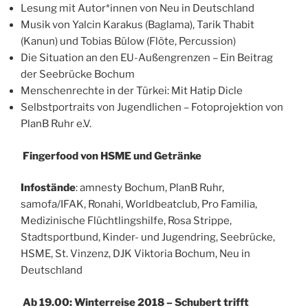
Lesung mit Autor*innen von Neu in Deutschland
Musik von Yalcin Karakus (Baglama), Tarik Thabit
(Kanun) und Tobias Bülow (Flöte, Percussion)
Die Situation an den EU-Außengrenzen – Ein Beitrag
der Seebrücke Bochum
Menschenrechte in der Türkei: Mit Hatip Dicle
Selbstportraits von Jugendlichen – Fotoprojektion von
PlanB Ruhr e.V.
Fingerfood von HSME und Getränke
Infostände
: amnesty Bochum, PlanB Ruhr,
samofa/IFAK, Ronahi, Worldbeatclub, Pro Familia,
Medizinische Flüchtlingshilfe, Rosa Strippe,
Stadtsportbund, Kinder- und Jugendring, Seebrücke,
HSME, St. Vinzenz, DJK Viktoria Bochum, Neu in
Deutschland
Ab 19.00: Winterreise 2018 – Schubert trifft