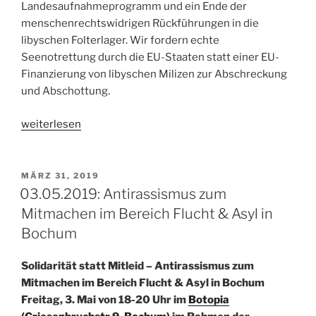
Landesaufnahmeprogramm und ein Ende der
menschenrechtswidrigen Rückführungen in die
libyschen Folterlager. Wir fordern echte
Seenotrettung durch die EU-Staaten statt einer EU-
Finanzierung von libyschen Milizen zur Abschreckung
und Abschottung.
„04.05.2019:
weiterlesen
Proteststaffel
für
Solidarität
VERÖFFENTLICHT
MÄRZ 31, 2019
AM
und
03.05.2019: Antirassismus zum
Humanität“
Mitmachen im Bereich Flucht & Asyl in
Bochum
Solidarität statt Mitleid – Antirassismus zum
Mitmachen im Bereich Flucht & Asyl in Bochum
Freitag, 3. Mai von 18-20 Uhr im
Botopia