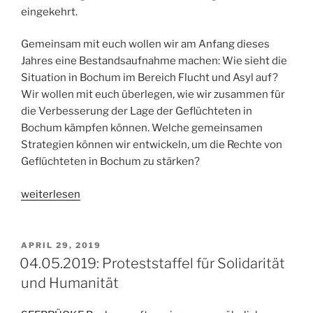
eingekehrt.
Gemeinsam mit euch wollen wir am Anfang dieses
Jahres eine Bestandsaufnahme machen: Wie sieht die
Situation in Bochum im Bereich Flucht und Asyl auf?
Wir wollen mit euch überlegen, wie wir zusammen für
die Verbesserung der Lage der Geflüchteten in
Bochum kämpfen können. Welche gemeinsamen
Strategien können wir entwickeln, um die Rechte von
Geflüchteten in Bochum zu stärken?
„20.02.2020:
weiterlesen
Einladung
zum
offenen
VERÖFFENTLICHT
APRIL 29, 2019
AM
flüchtlingspolitischen
04.05.2019: Proteststaffel für Solidarität
Treffen
und Humanität
–
Strategie