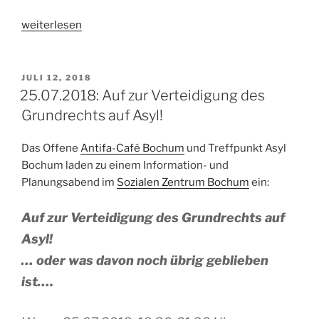
„06.10.2018:
weiterlesen
Seebrücke-
Demo
in
VERÖFFENTLICHT
JULI 12, 2018
AM
Bochum:
25.07.2018: Auf zur Verteidigung des
Stoppt
Grundrechts auf Asyl!
das
Sterben!“
Das Offene
Antifa-Café Bochum
und Treffpunkt Asyl
Bochum laden zu einem Information- und
Planungsabend im
Sozialen Zentrum Bochum
ein:
Auf zur Verteidigung des Grundrechts auf
Asyl!
… oder was davon noch übrig geblieben
ist….