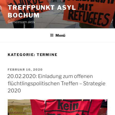
Zum
TREFFPUNKT ASYL
Inhalt
BOCHUM
springen
Gemeinsam aktiv
Menü
KATEGORIE:
TERMINE
VERÖFFENTLICHT
FEBRUAR 10, 2020
AM
20.02.2020: Einladung zum offenen
flüchtlingspolitischen Treffen – Strategie
2020