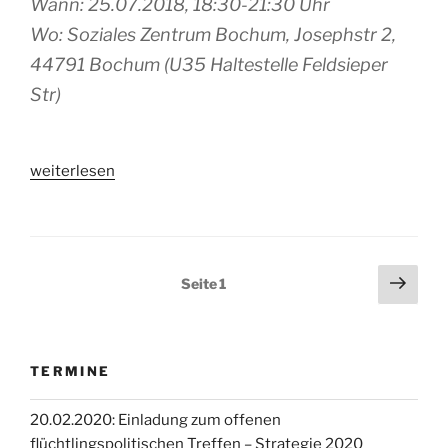
Wann: 25.07.2018, 18:30-21:30 Uhr
Wo: Soziales Zentrum Bochum, Josephstr 2,
44791 Bochum (U35 Haltestelle Feldsieper
Str)
„25.07.2018:
weiterlesen
Auf
zur
Verteidigung
des
Seitennummerierung
Näch
Seite
1
Grundrechts
Seit
der
auf
Beiträge
Asyl!“
TERMINE
20.02.2020: Einladung zum offenen
flüchtlingspolitischen Treffen – Strategie 2020