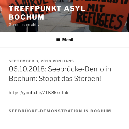
Zum
TREFFPUNKT ASYL
Inhalt
BOCHUM
springen
Gemeinsam aktiv
Menü
VERÖFFENTLICHT
SEPTEMBER 3, 2018
VON
HANS
AM
06.10.2018: Seebrücke-Demo in
Bochum: Stoppt das Sterben!
https://youtu.be/ZTK8kxrlfhk
SEEBRÜCKE-DEMONSTRATION IN BOCHUM