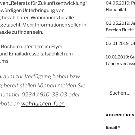
04.05.2019: Pro
tiven „Referats für Zukunftsentwicklung“
Humanität
nwürdigen Unterbringung von
g bezahlbaren Wohnraums für alle
03.05.2019: A
etaucht. Mehr Informationen sollen in
Bereich Flucht
as.de
zu finden sein.
03.01.2019: O
dt Bochum unter dem im Flyer
nd Emailadresse tatsächlich um
10.01.2019: Guinea, Togo,
ums:
Länder verlass
nraum zur Verfügung haben bzw.
bereit stellen können melden Sie
Suchen
fonnummer 0234 / 910-33 03 oder
nach:
ebote an
wohnungen-fuer-
ABONNIEREN
Email *