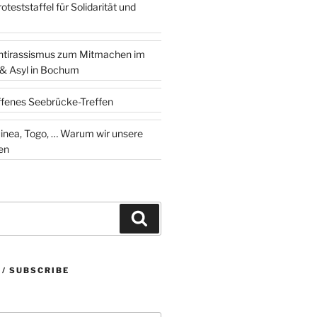
teststaffel für Solidarität und
ntirassismus zum Mitmachen im
 & Asyl in Bochum
ffenes Seebrücke-Treffen
 … Warum wir unsere
en
Suchen
 / SUBSCRIBE