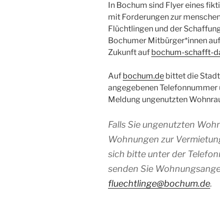
In Bochum sind Flyer eines fik
mit Forderungen zur mensche
Flüchtlingen und der Schaffun
Bochumer Mitbürger*innen aufg
Zukunft auf
bochum-schafft-d
Auf
bochum.de
bittet die Sta
angegebenen Telefonnummer u
Meldung ungenutzten Wohnra
Falls Sie ungenutzten Woh
Wohnungen zur Vermietung 
sich bitte unter der Tele
senden Sie Wohnungsang
fluechtlinge@bochum.de
.