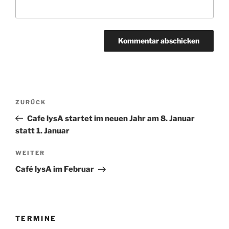
Beitragsnavigation
Vorheriger
ZURÜCK
Beitrag
Cafe lysA startet im neuen Jahr am 8. Januar
statt 1. Januar
Nächster
WEITER
Beitrag
Café lysA im Februar
TERMINE