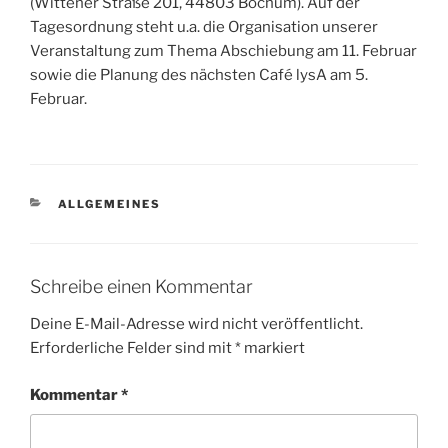
(Wittener Straße 201, 44803 Bochum). Auf der
Tagesordnung steht u.a. die Organisation unserer
Veranstaltung zum Thema Abschiebung am 11. Februar
sowie die Planung des nächsten Café lysA am 5.
Februar.
KATEGORIEN
ALLGEMEINES
Schreibe einen Kommentar
Deine E-Mail-Adresse wird nicht veröffentlicht.
Erforderliche Felder sind mit
*
markiert
Kommentar
*