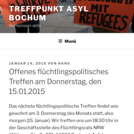
Zum
TREFFPUNKT ASYL
Inhalt
BOCHUM
springen
Gemeinsam aktiv
Menü
VERÖFFENTLICHT
JANUAR 14, 2015
VON
HANS
AM
Offenes flüchtlingspolitisches
Treffen am Donnerstag, den
15.01.2015
Das nächste flüchtlingspolitische Treffen findet wie
gewohnt am 3. Donnerstag des Monats statt, also
morgen (15. Januar). Wir treffen uns um 18:30 Uhr in
der Geschäftsstelle des Flüchtlingsrats NRW