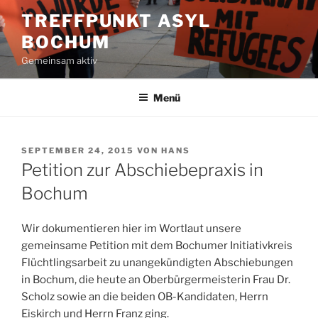
Zum
TREFFPUNKT ASYL
Inhalt
BOCHUM
springen
Gemeinsam aktiv
Menü
VERÖFFENTLICHT
SEPTEMBER 24, 2015
VON
HANS
AM
Petition zur Abschiebepraxis in
Bochum
Wir dokumentieren hier im Wortlaut unsere
gemeinsame Petition mit dem Bochumer Initiativkreis
Flüchtlingsarbeit zu unangekündigten Abschiebungen
in Bochum, die heute an Oberbürgermeisterin Frau Dr.
Scholz sowie an die beiden OB-Kandidaten, Herrn
Eiskirch und Herrn Franz ging.