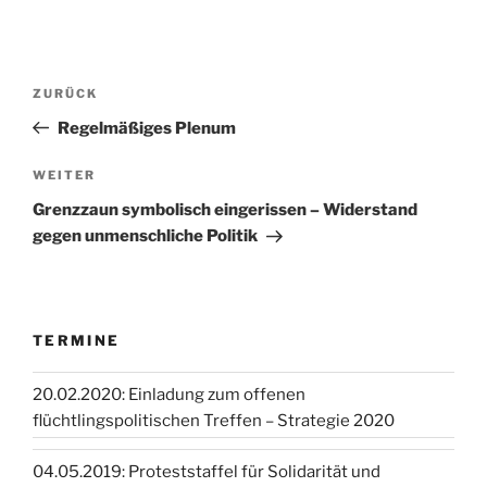
Beitragsnavigation
Vorheriger
ZURÜCK
Beitrag
Regelmäßiges Plenum
Nächster
WEITER
Beitrag
Grenzzaun symbolisch eingerissen – Widerstand
gegen unmenschliche Politik
TERMINE
20.02.2020: Einladung zum offenen
flüchtlingspolitischen Treffen – Strategie 2020
04.05.2019: Proteststaffel für Solidarität und