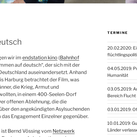
TERMINE
eutsch
20.02.2020: E
flüchtlingspoli
gen wir im
endstation kino
(
Bahnhof
ommen auf deutsch“, der sich mit der
04.05.2019: Pro
 Deutschland auseinandersetzt. Anhand
Humanität
is Harburg betrachtet der Film, was
änner, die Krieg, Armut und
03.05.2019: A
 wollten, in einem 400-Seelen-Dorf
Bereich Flucht
er offenen Ablehnung, die die
über den angekündigten Asylsuchenden
03.01.2019: O
ilm das Engagement Einzelner gegenüber.
10.01.2019: Guinea, Togo,
Länder verlass
 ist Bernd Vössing vom
Netzwerk