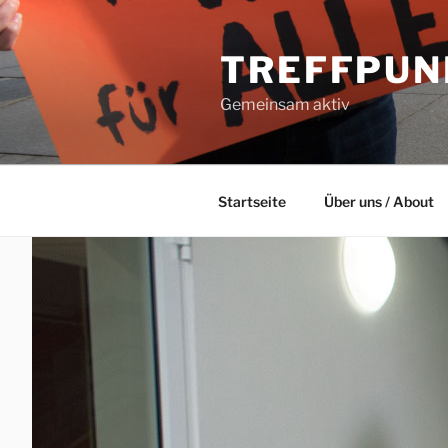
Zum
Inhalt
TREFFPUN
springen
Gemeinsam aktiv
Startseite
Über uns / About