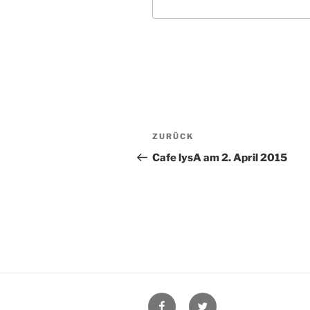
Beitragsnavigation
Vorheriger
ZURÜCK
Beitrag
Cafe lysA am 2. April 2015
Facebook
Twitter