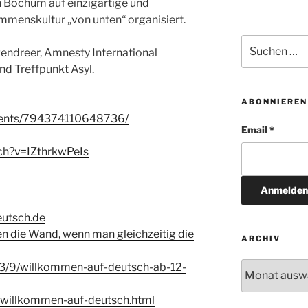
n Bochum auf einzigartige und
menskultur „von unten“ organisiert.
Suchen
endreer, Amnesty International
nach:
d Treffpunkt Asyl.
ABONNIEREN
vents/794374110648736/
Email *
ch?v=IZthrkwPeIs
eutsch.de
n die Wand, wenn man gleichzeitig die
ARCHIV
Archiv
/3/9/willkommen-auf-deutsch-ab-12-
e/willkommen-auf-deutsch.html