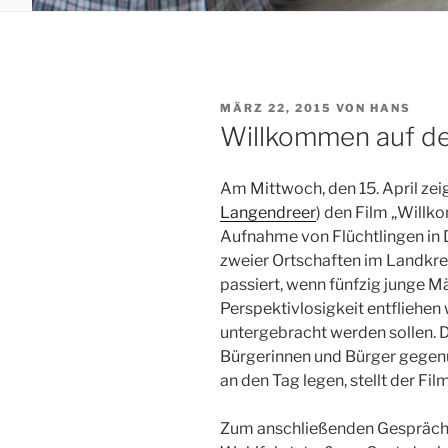
VERÖFFENTLICHT
MÄRZ 22, 2015
VON
HANS
AM
Willkommen auf d
Am Mittwoch, den 15. April zei
Langendreer
) den Film „Willk
Aufnahme von Flüchtlingen in
zweier Ortschaften im Landkre
passiert, wenn fünfzig junge M
Perspektivlosigkeit entfliehen
untergebracht werden sollen. D
Bürgerinnen und Bürger gegen
an den Tag legen, stellt der F
Zum anschließenden Gespräch