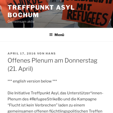
Zum
TREFFPUNKT ASYL
Inhalt
BOCHUM
springen
Gemeinsam aktiv
Menü
VERÖFFENTLICHT
APRIL 17, 2016
VON
HANS
AM
Offenes Plenum am Donnerstag
(21. April)
*** english version below ***
Die Initiative Treffpunkt Asyl, das Unterstützer*innen-
Plenum des #RefugeeStrikeBo und die Kampagne
“Flucht ist kein Verbrechen” laden zu einem
gemeinsamen offenen flüchtlingspolitischen Treffen