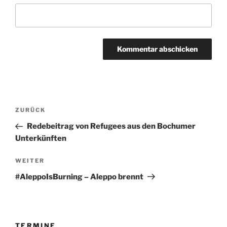
Beitragsnavigation
Vorheriger
ZURÜCK
Beitrag
Redebeitrag von Refugees aus den Bochumer
Unterkünften
Nächster
WEITER
Beitrag
#AleppoIsBurning – Aleppo brennt
TERMINE