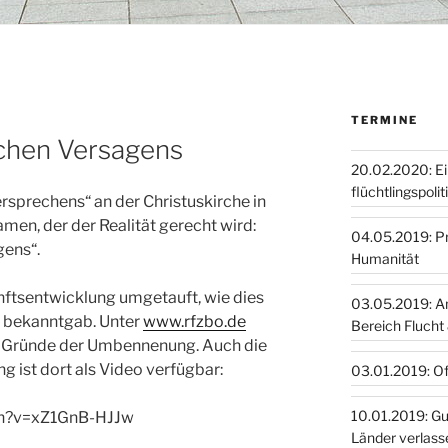
TERMINE
schen Versagens
20.02.2020: E
flüchtlingspoli
rsprechens“ an der Christuskirche in
men, der der Realität gerecht wird:
04.05.2019: Pro
gens“.
Humanität
unftsentwicklung umgetauft, wie dies
03.05.2019: A
g bekanntgab. Unter
www.rfzbo.de
Bereich Flucht
ie Gründe der Umbennenung. Auch die
 ist dort als Video verfügbar:
03.01.2019: O
10.01.2019: Guinea, Togo,
ch?v=xZ1GnB-HJJw
Länder verlass