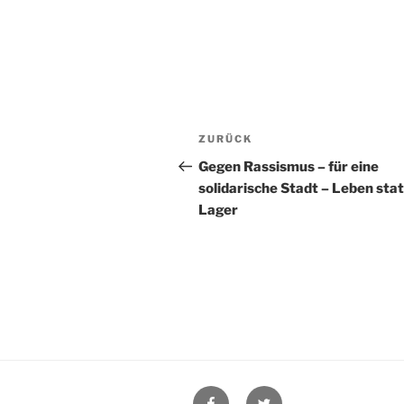
Beitragsnavigation
Vorheriger
ZURÜCK
Beitrag
Gegen Rassismus – für eine
solidarische Stadt – Leben stat
Lager
Facebook
Twitter