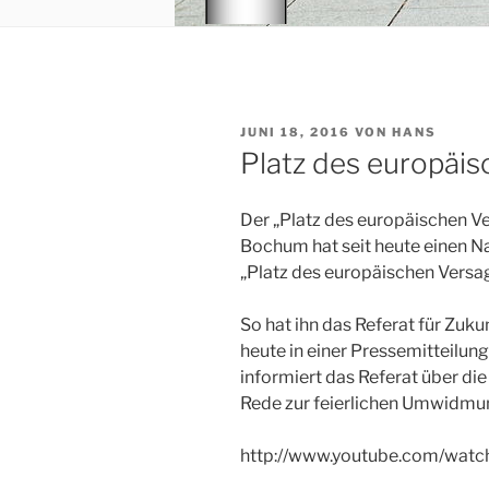
VERÖFFENTLICHT
JUNI 18, 2016
VON
HANS
AM
Platz des europäi
Der „Platz des europäischen Ve
Bochum hat seit heute einen Na
„Platz des europäischen Versa
So hat ihn das Referat für Zuk
heute in einer Pressemitteilun
informiert das Referat über d
Rede zur feierlichen Umwidmung
http://www.youtube.com/wat