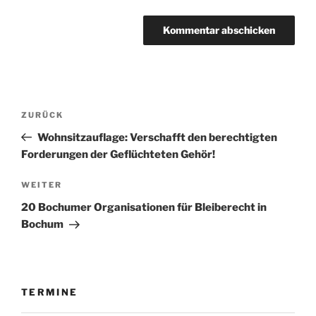
Beitragsnavigation
Vorheriger
ZURÜCK
Beitrag
Wohnsitzauflage: Verschafft den berechtigten
Forderungen der Geflüchteten Gehör!
Nächster
WEITER
Beitrag
20 Bochumer Organisationen für Bleiberecht in
Bochum
TERMINE