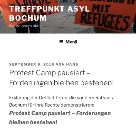
Zum
TREFFPUNKT ASYL
Inhalt
BOCHUM
springen
Gemeinsam aktiv
Menü
VERÖFFENTLICHT
SEPTEMBER 8, 2016
VON
HANS
AM
Protest Camp pausiert –
Forderungen bleiben bestehen!
Erklärung der Geflüchteten, die vor dem Rathaus
Bochum für ihre Rechte demonstrieren:
Protest Camp pausiert – Forderungen
bleiben bestehen!