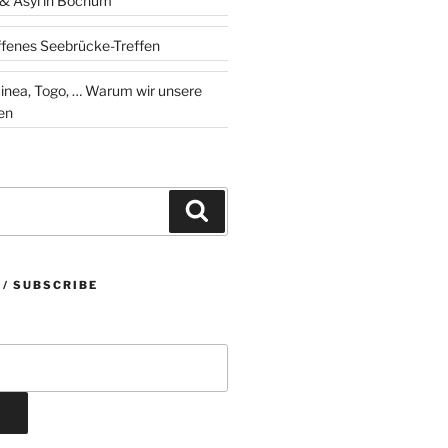
 & Asyl in Bochum
ffenes Seebrücke-Treffen
 … Warum wir unsere
en
Suchen
 / SUBSCRIBE