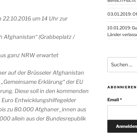
Bereich Flucht
03.01.2019: O
n 22.10.2016 um 14 Uhr zur
10.01.2019: Guinea, Togo,
Länder verlass
 Afghanistan“ (Grabbeplatz /
aus ganz NRW erwartet
Suchen
nach:
ber auf der Brüsseler Afghanistan
 „Gemeinsame Erklärung“ der EU
ABONNIEREN
erung. Diese soll in den kommenden
en Euro Entwicklungshilfegelder
Email *
bis zu 80.000 Afghaner_innen aus
00 allein aus der Bundesrepublik