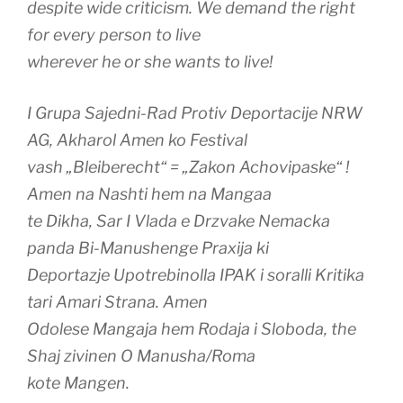
despite wide criticism. We demand the right
for every person to live
wherever he or she wants to live!
I Grupa Sajedni-Rad Protiv Deportacije NRW
AG, Akharol Amen ko Festival
vash „Bleiberecht“ = „Zakon Achovipaske“ !
Amen na Nashti hem na Mangaa
te Dikha, Sar I Vlada e Drzvake Nemacka
panda Bi-Manushenge Praxija ki
Deportazje Upotrebinolla IPAK i soralli Kritika
tari Amari Strana. Amen
Odolese Mangaja hem Rodaja i Sloboda, the
Shaj zivinen O Manusha/Roma
kote Mangen.