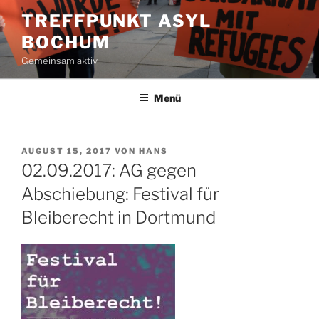
Zum
TREFFPUNKT ASYL
Inhalt
BOCHUM
springen
Gemeinsam aktiv
Menü
VERÖFFENTLICHT
AUGUST 15, 2017
VON
HANS
AM
02.09.2017: AG gegen
Abschiebung: Festival für
Bleiberecht in Dortmund