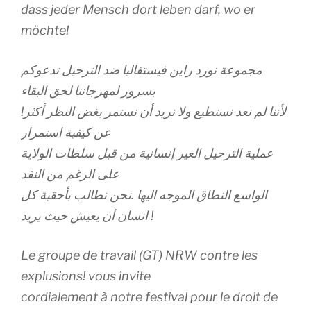
dass jeder Mensch dort leben darf, wo er
möchte!
مجموعة نورد راين فيستفاليا ضد الترحيل تدعوكم
بسرور لمهرجاننا لحق البقاء
!لأننا لم نعد نستطيع ولا نريد أن نستمر بغض النظر أكثر
عن كيفية استمرار
عملية الترحيل الغير إنسانية من قبل سلطات الولاية
على الرغم من النقد
الواسع النطاق الموجه اليها .نحن نطالب بأحقية كل
انسان أن يعيش حيث يريد !
Le groupe de travail (GT) NRW contre les
explusions! vous invite
cordialement à notre festival pour le droit de