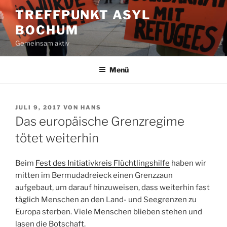
Zum
TREFFPUNKT ASYL
Inhalt
BOCHUM
springen
Gemeinsam aktiv
Menü
VERÖFFENTLICHT
JULI 9, 2017
VON
HANS
AM
Das europäische Grenzregime
tötet weiterhin
Beim
Fest des Initiativkreis Flüchtlingshilfe
haben wir
mitten im Bermudadreieck einen Grenzzaun
aufgebaut, um darauf hinzuweisen, dass weiterhin fast
täglich Menschen an den Land- und Seegrenzen zu
Europa sterben. Viele Menschen blieben stehen und
lasen die Botschaft.