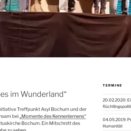
TERMINE
les im Wunderland“
20.02.2020: E
flüchtlingspoli
Initiative Treffpunkt Asyl Bochum und der
nsam bei
„Momente des Kennenlernens“
04.05.2019: Pro
stuskirche Bochum. Ein Mitschnitt des
Humanität
ube zu sehen
.