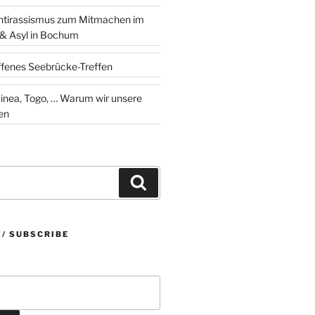
ntirassismus zum Mitmachen im
 & Asyl in Bochum
ffenes Seebrücke-Treffen
 … Warum wir unsere
en
Suchen
 / SUBSCRIBE