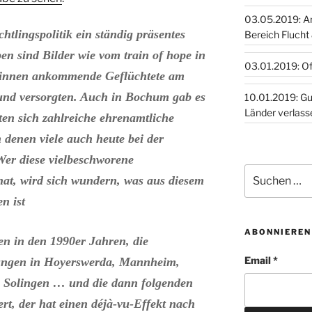
03.05.2019: A
tlingspolitik ein ständig präsentes
Bereich Flucht
n sind Bilder wie vom train of hope in
03.01.2019: O
*innen ankommende Geflüchtete am
nd versorgten. Auch in Bochum gab es
10.01.2019: Guinea, Togo,
Länder verlass
ten sich zahlreiche ehrenamtliche
 denen viele auch heute bei der
 Wer diese vielbeschworene
Suchen
hat, wird sich wundern, was aus diesem
nach:
n ist
ABONNIEREN
n in den 1990er Jahren, die
Email *
ungen in Hoyerswerda, Mannheim,
, Solingen … und die dann folgenden
rt, der hat einen déjà-vu-Effekt nach