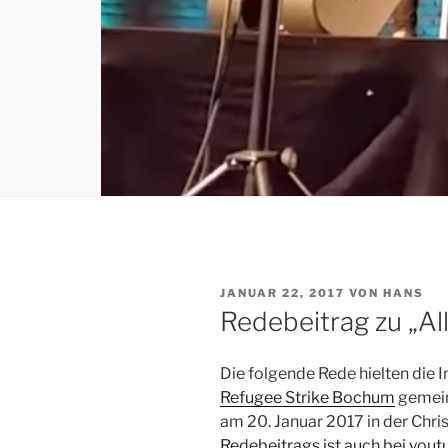
VERÖFFENTLICHT
JANUAR 22, 2017
VON
HANS
AM
Redebeitrag zu „Al
Die folgende Rede hielten die 
Refugee Strike Bochum
gemei
am 20. Januar 2017 in der Chri
Redebeitrags ist auch bei yout