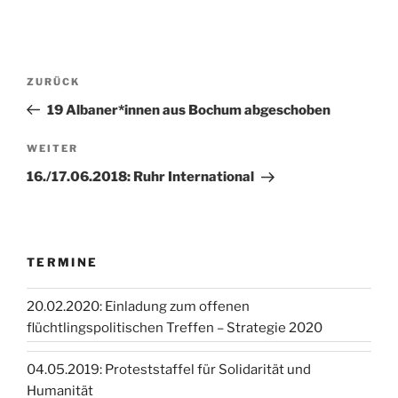
Beitragsnavigation
Vorheriger
ZURÜCK
Beitrag
19 Albaner*innen aus Bochum abgeschoben
Nächster
WEITER
Beitrag
16./17.06.2018: Ruhr International
TERMINE
20.02.2020: Einladung zum offenen
flüchtlingspolitischen Treffen – Strategie 2020
04.05.2019: Proteststaffel für Solidarität und
Humanität