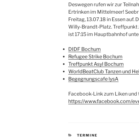
Deswegen rufen wir zur Teilna
Ertrinken im Mittelmeer! Seebr
Freitag, 13.07.18 in Essen auf
Willy-Brandt-Platz. Treffpun
ist 17:15 im Hauptbahnhof unte
DIDF Bochum
Refugee Strike Bochum
Treffpunkt Asyl Bochum
WorldBeatClub Tanzen und Helf
Begegnungscafe lysA
Facebook-Link zum Liken und t
https://www.facebook.com/e
KATEGORIEN
TERMINE