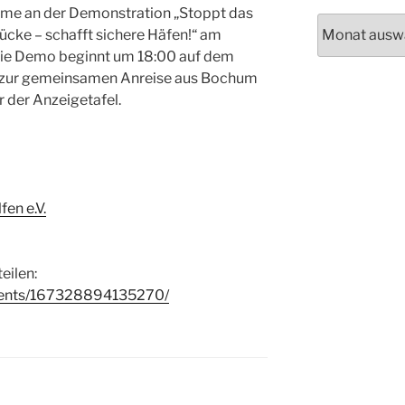
hme an der Demonstration „Stoppt das
Archiv
ücke – schafft sichere Häfen!“ am
. Die Demo beginnt um 18:00 auf dem
kt zur gemeinsamen Anreise aus Bochum
r der Anzeigetafel.
en e.V.
eilen:
vents/167328894135270/