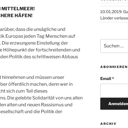
M MITTELMEER!
10.01.2019: Guinea, Togo,
CHERE HÄFEN!
Länder verlass
arüber, dass die unsägliche und
tik Europas jeden Tag Menschen auf
Suchen
. Die erzwungene Einstellung der
nach:
ge Höhepunkt der fortschreitenden und
en Politik des schrittweisen Abbaus
ABONNIEREN
ht hinnehmen und müssen unser
Email *
ber öffentlich machen, denn wer in
ht sich zum Teil dieses
 Die gelebte Solidarität von uns allen
 den alten und neuen Rassismus und
sellschaft und die Politik der
ARCHIV