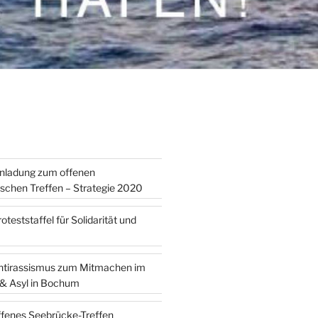
inladung zum offenen
tischen Treffen – Strategie 2020
teststaffel für Solidarität und
ntirassismus zum Mitmachen im
 & Asyl in Bochum
ffenes Seebrücke-Treffen