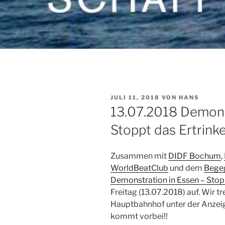
VERÖFFENTLICHT
JULI 11, 2018
VON
HANS
AM
13.07.2018 Demons
Stoppt das Ertrink
Zusammen mit
DIDF Bochum
,
WorldBeatClub
und dem
Bege
Demonstration in Essen – Stopp
Freitag (13.07.2018) auf. Wir 
Hauptbahnhof unter der Anzeige
kommt vorbei!!