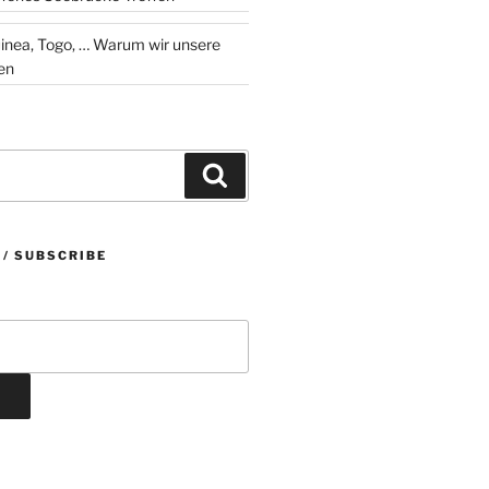
 … Warum wir unsere
en
Suchen
 / SUBSCRIBE