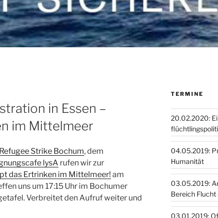
TERMINE
tration in Essen –
20.02.2020: E
en im Mittelmeer
flüchtlingspoli
04.05.2019: Pro
Refugee Strike Bochum
, dem
Humanität
gnungscafe lysA
rufen wir zur
t das Ertrinken im Mittelmeer!
am
03.05.2019: A
treffen uns um 17:15 Uhr im Bochumer
Bereich Flucht
tafel. Verbreitet den Aufruf weiter und
03.01.2019: O