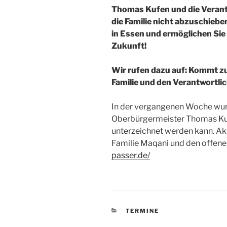
Thomas Kufen und die Verantw
die Familie nicht abzuschieben
in Essen und ermöglichen Sie 
Zukunft!
Wir rufen dazu auf: Kommt z
Familie und den Verantwortli
In der vergangenen Woche wurd
Oberbürgermeister Thomas Kuf
unterzeichnet werden kann. Akt
Familie Maqani und den offenen 
passer.de/
KATEGORIEN
TERMINE