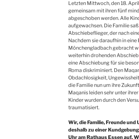
Letzten Mittwoch, den 18. Apri
gemeinsam mit ihren fünf mind
abgeschoben werden. Alle Kind
aufgewachsen. Die Familie saß
Abschiebeflieger, der nach ein
Nachdem sie daraufhin in eine
Mönchengladbach gebracht wurd
weiterhin drohenden Abschiebun
eine Abschiebung für sie bes
Roma diskriminiert. Den Maqani
Obdachlosigkeit, Ungewissheit
die Familie nun um ihre Zukunft
Maqanis leiden sehr unter ihrer
Kinder wurden durch den Vers
traumatisiert.
Wir, die Familie, Freunde und
deshalb zu einer Kundgebung
Uhr am Rathaus Essen auf. W