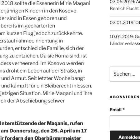
03.05.2019: A
l 2018 sollte die Essenerin Mirie Maqani
Bereich Flucht
erjährigen Kindern in den Kosovo
er sind in Essen geboren und
03.01.2019: O
 bereits im gecharterten
em kurzen Flug jedoch zurückkehrte.
10.01.2019: Guinea, Togo,
 Erstaufnahmeeinrichtung in
Länder verlass
en, entschied die Familie, sich der
g zu entziehen. Da sie Roma sind, ist
onders verheerend. Im Kosovo werden
Suchen
s droht ein Leben auf der Straße, in
nach:
 und Armut. Seit letzter Woche bangt
 und kämpft für ein Bleiberecht in Essen.
 jetzigen Situation. Mirie Maqani und ihre
ABONNIEREN
uch der Abschiebung schwer
Email *
 Unterstützende der Maqanis, rufen
 am Donnerstag, den 26. April um 17
ir fordern den Oberbürgermeister