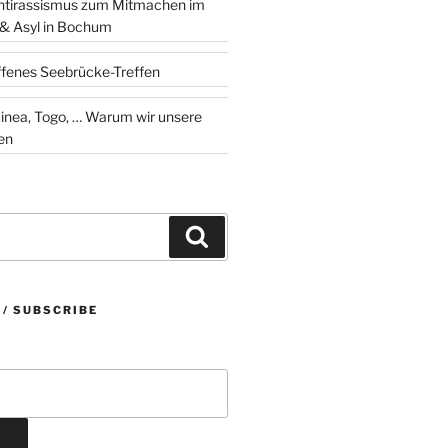
ntirassismus zum Mitmachen im
 & Asyl in Bochum
ffenes Seebrücke-Treffen
 … Warum wir unsere
en
Suchen
 / SUBSCRIBE