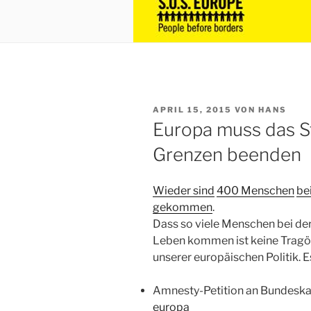
VERÖFFENTLICHT
APRIL 15, 2015
VON
HANS
AM
Europa muss das S
Grenzen beenden
Wieder sind
400 Menschen
be
gekommen
.
Dass so viele Menschen bei der
Leben kommen ist keine Tragöd
unserer europäischen Politik. Es
Amnesty-Petition an Bundeska
europa