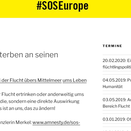
TERMINE
terben an seinen
20.02.2020: E
flüchtlingspoli
04.05.2019: Pro
i der Flucht übers Mittelmeer
ums Leben
Humanität
 Flucht ertrinken oder anderweitig ums
03.05.2019: A
ie, sondern eine direkte Auswirkung
Bereich Flucht
 ist an uns, das zu ändern!
03.01.2019: O
nzlerin Merkel:
www.amnesty.de/sos-