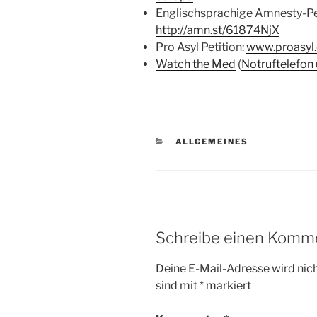
Englischsprachige Amnesty-Pet
http://amn.st/61874NjX
Pro Asyl Petition:
www.proasyl.
Watch the Med
(
Notruftelefon
KATEGORIEN
ALLGEMEINES
Schreibe einen Komm
Deine E-Mail-Adresse wird nicht
sind mit
*
markiert