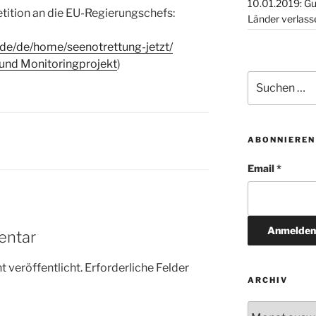
10.01.2019: Guinea, Togo,
ition an die EU-Regierungschefs:
Länder verlass
de/de/home/seenotrettung-jetzt/
 und Monitoringprojekt
)
Suchen
nach:
ABONNIEREN
Email *
entar
 veröffentlicht.
Erforderliche Felder
ARCHIV
Archiv