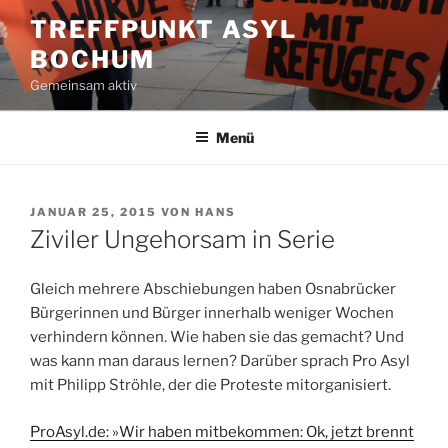
Zum
TREFFPUNKT ASYL
Inhalt
BOCHUM
springen
Gemeinsam aktiv
Menü
VERÖFFENTLICHT
JANUAR 25, 2015
VON
HANS
AM
Ziviler Ungehorsam in Serie
Gleich mehrere Abschiebungen haben Osnabrücker
Bürgerinnen und Bürger innerhalb weniger Wochen
verhindern können. Wie haben sie das gemacht? Und
was kann man daraus lernen? Darüber sprach Pro Asyl
mit Philipp Ströhle, der die Proteste mitorganisiert.
ProAsyl.de: »Wir haben mitbekommen: Ok, jetzt brennt