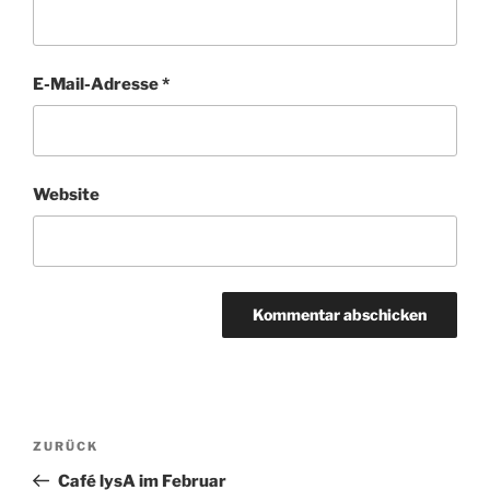
E-Mail-Adresse
*
Website
Beitragsnavigation
Vorheriger
ZURÜCK
Beitrag
Café lysA im Februar