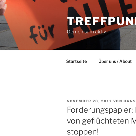
Zum
Inhalt
TREFFPUN
springen
Gemeinsam aktiv
Startseite
Über uns / About
VERÖFFENTLICHT
NOVEMBER 20, 2017
VON
HANS
AM
Forderungspapier:
von geflüchteten 
stoppen!