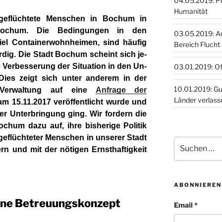
04.05.2019: Pro
Humanität
 geflüchtete Menschen in Bochum in
Bochum. Die Bedingungen in den
03.05.2019: A
iel Container­wohnheimen, sind häufig
Bereich Flucht
dig. Die Stadt Bochum scheint sich je­
 Verbesserung der Situation in den Un­
03.01.2019: O
. Dies zeigt sich unter anderem in der
10.01.2019: Guinea, Togo,
n Verwaltung auf eine
Anfrage der
Länder verlass
am 15.11.2017 veröffentlicht wurde und
er Unterbringung ging. Wir fordern die
ochum dazu auf, ihre bisherige Politik
geflüch­teter Menschen in unserer Stadt
Suchen
rn und mit der nötigen Ernsthaftigkeit
nach:
ABONNIEREN
gene Betreuungskonzept
Email *