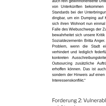
auch rein gewinnorientierte Un
von Unterkünften bekommen 
Standards bei der Unterbringu
dingbar, um ein Dumping auf 
sich ihren Wohnort nun einma
Falle des Wiebuschwegs der Zu­
bewahrheitet sich unsere Krit
Sozialdezernentin Britta Anger
Problem, wenn die Stadt ein
verhindert und lediglich feder
konkreten Ausschreibungskri
Outsourcing zusätzliche Auf
erhoffen können. Das ist auch 
sondern der Hinweis auf einen 
Interessenskonflikt.“
Forderung 2: Vulnera