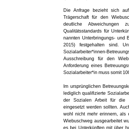
Die Anfrage bezieht sich au
Trägerschaft für den Wie­bu
deutliche Abweichungen z
Qualitätsstandards für Unterk
nannten Un­terbringungs- und B
2015) festgehal­ten sind. 
Sozialarbeiter*innen-Betreuu
Ausschreibung für den Wiebu
Anforderung ei­nes Betreuungs
Sozialarbeiter*in muss somit 10
Im ursprünglichen Betreuungsk
lediglich qualifi­zierte Sozial
der Sozialen Arbeit für die 
eingesetzt werden sollten. Auc
wohl nicht mehr erinnern, als 
Wiebuschweg ausge­arbeitet wurd
es bei Unterkünf­ten mit über 