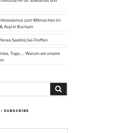
teststaffel für Solidarität und
ntirassismus zum Mitmachen im
 & Asyl in Bochum
ffenes Seebrücke-Treffen
 … Warum wir unsere
en
Suchen
 / SUBSCRIBE