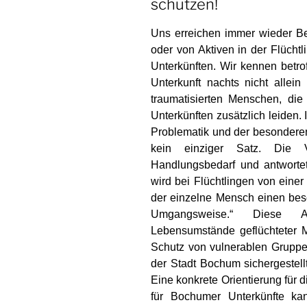
schützen!
Uns erreichen immer wieder Be
oder von Aktiven in der Flüchtl
Unterkünften. Wir kennen betro
Unterkunft nachts nicht allein
traumatisierten Menschen, die 
Unterkünf­ten zusätzlich leiden.
Problematik und der beson­dere
kein einziger Satz. Die V
Handlungsbedarf und antwortet 
wird bei Flüchtlingen von eine
der einzelne Mensch einen bes
Umgangsweise.“ Diese Au
Lebensumstände geflüchteter 
Schutz von vulnerablen Grupp
der Stadt Bochum sicherge­stell
Eine konkrete Orientierung für
für Bochumer Unter­künfte k