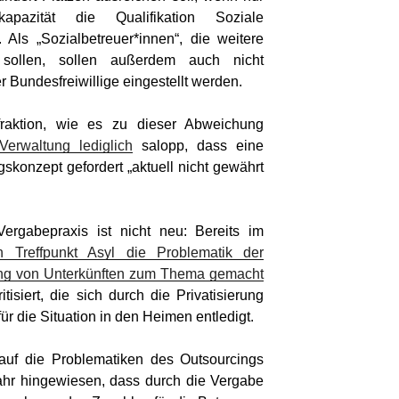
apazität die Qualifikation Soziale
t.
Als „Sozialbetreuer*innen“, die weitere
 sollen, sollen außer­dem auch nicht
 Bundesfreiwillige eingestellt werden.
fraktion, wie es zu dieser Abweichung
Verwaltung lediglich
salopp, dass eine
konzept gefor­dert „aktuell nicht gewährt
ergabepraxis ist nicht neu: Bereits im
 Treffpunkt Asyl die Problematik der
ung von Unter­künften zum Thema gemacht
isiert, die sich durch die Pri­vatisierung
für die Situation in den Heimen entledigt.
auf die Problematiken des Outsourcings
fahr hingewiesen, dass durch die Vergabe