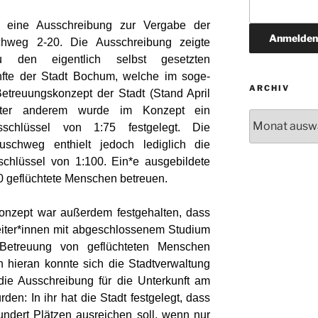
f eine Ausschreibung zur Vergabe der
schweg 2-20. Die Ausschreibung zeigte
u den eigentlich selbst gesetzten
ünfte der Stadt Bochum, welche im soge­
ARCHIV
etreuungskonzept der Stadt (Stand April
Unter anderem wurde im Konzept ein
Archiv
ngsschlüssel von 1:75 fest­gelegt. Die
schweg enthielt jedoch lediglich die
schlüssel von 1:100. Ein*e ausgebildete
0 ge­flüchtete Menschen betreuen.
onzept war außerdem festgehalten, dass
arbeiter*innen mit abgeschlossenem Studium
Betreu­ung von ge­flüchteten Menschen
h hieran konnte sich die Stadtverwaltung
die Ausschreibung für die Unterkunft am
en: In ihr hat die Stadt festgelegt, dass
hundert Plätzen ausreichen soll, wenn nur