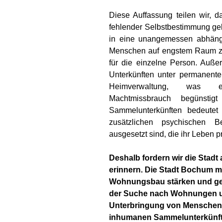
Diese Auffassung teilen wir, 
fehlender Selbstbe­stimmung ge
in eine unangemessen abhängig
Menschen auf engstem Raum z
für die einzelne Person. Auß
Unter­künften unter permanente
Heimverwaltung, was er­
Machtmissbrauch begünsti
Sammelunterkünften bedeutet
zusätzli­chen psychi­schen 
ausgesetzt sind, die ihr Leben p
Deshalb fordern wir die Stadt 
erinnern. Die Stadt Bo­chum m
Wohnungsbau stärken und gef
der Suche nach Wohnungen unt
Un­terbringung von Menschen 
inhumanen Sammelunterkünft