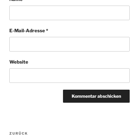
E-Mail-Adresse
*
Website
Beitragsnavigation
Vorheriger
ZURÜCK