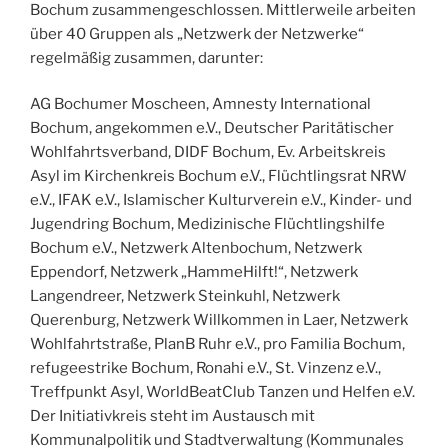
Bochum zusammengeschlossen. Mittlerweile arbeiten
über 40 Gruppen als „Netzwerk der Netzwerke“
regelmäßig zusammen, darunter:
AG Bochumer Moscheen, Amnesty International
Bochum, angekommen e.V., Deutscher Paritätischer
Wohlfahrtsverband, DIDF Bochum, Ev. Arbeitskreis
Asyl im Kirchenkreis Bochum e.V., Flüchtlingsrat NRW
e.V., IFAK e.V., Islamischer Kulturverein e.V., Kinder- und
Jugendring Bochum, Medizinische Flüchtlingshilfe
Bochum e.V., Netzwerk Altenbochum, Netzwerk
Eppendorf, Netzwerk „HammeHilft!“, Netzwerk
Langendreer, Netzwerk Steinkuhl, Netzwerk
Querenburg, Netzwerk Willkommen in Laer, Netzwerk
Wohlfahrtstraße, PlanB Ruhr e.V., pro Familia Bochum,
refugeestrike Bochum, Ronahi e.V., St. Vinzenz e.V.,
Treffpunkt Asyl, WorldBeatClub Tanzen und Helfen e.V.
Der Initiativkreis steht im Austausch mit
Kommunalpolitik und Stadtverwaltung (Kommunales