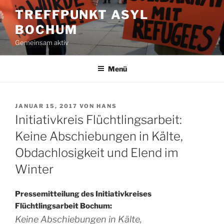
Zum
TREFFPUNKT ASYL
Inhalt
BOCHUM
springen
Gemeinsam aktiv
Menü
VERÖFFENTLICHT
JANUAR 15, 2017
VON
HANS
AM
Initiativkreis Flüchtlingsarbeit:
Keine Abschiebungen in Kälte,
Obdachlosigkeit und Elend im
Winter
Pressemitteilung des Initiativkreises
Flüchtlingsarbeit Bochum:
Keine Abschiebungen in Kälte,