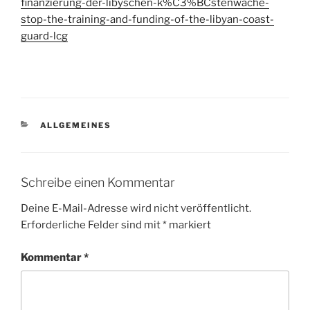
finanzierung-der-libyschen-k%C3%BCstenwache-
stop-the-training-and-funding-of-the-libyan-coast-
guard-lcg
KATEGORIEN
ALLGEMEINES
Schreibe einen Kommentar
Deine E-Mail-Adresse wird nicht veröffentlicht.
Erforderliche Felder sind mit
*
markiert
Kommentar
*