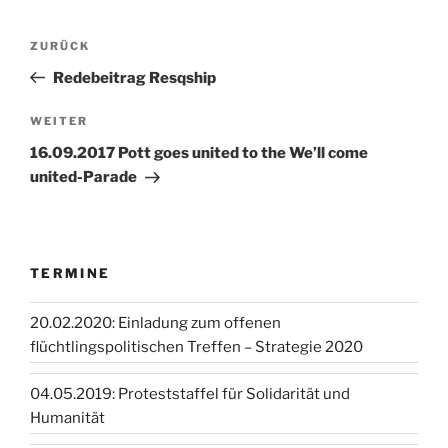
Beitragsnavigation
Vorheriger
ZURÜCK
Beitrag
Redebeitrag Resqship
Nächster
WEITER
Beitrag
16.09.2017 Pott goes united to the We’ll come
united-Parade
TERMINE
20.02.2020: Einladung zum offenen
flüchtlingspolitischen Treffen – Strategie 2020
04.05.2019: Proteststaffel für Solidarität und
Humanität