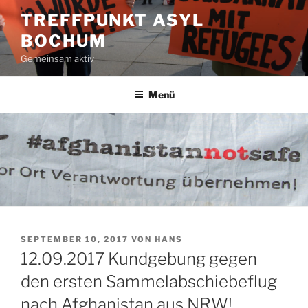
Zum
TREFFPUNKT ASYL
Inhalt
BOCHUM
springen
Gemeinsam aktiv
Menü
VERÖFFENTLICHT
SEPTEMBER 10, 2017
VON
HANS
AM
12.09.2017 Kundgebung gegen
den ersten Sammelabschiebeflug
nach Afghanistan aus NRW!